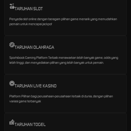
TARUHAN SLOT
Penyedia slot online dengan beragam pilihan game menarik yang memudahkan
pemain untuk mencapai jackpot
TARUHAN OLAHRAGA
Sportsbook Gaming Platform Terbaik menawarkan lebih banyak game, odds yang
lebih tinggi, dan menyediakan pilihan yang lebih banyak untuk pemain.
TARUHAN LIVE KASINO
Platform Pilihan bagi perusahaan-perusahaan terbaik di dunia, dengan pilihan
variasi game terbanyak
TARUHAN TOGEL