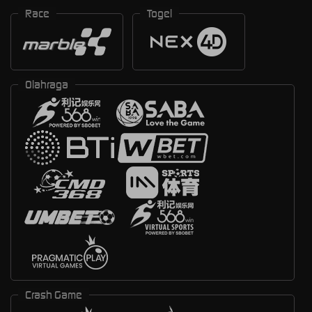
Race
Togel
Olahraga
Crash Game