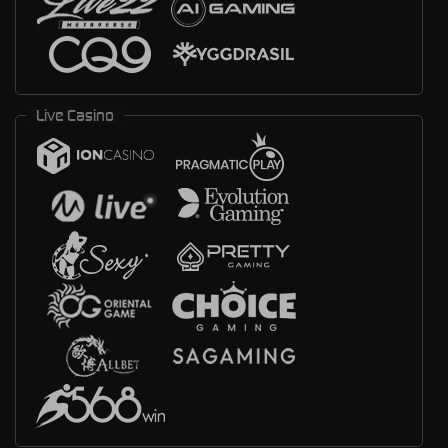
Live Casino