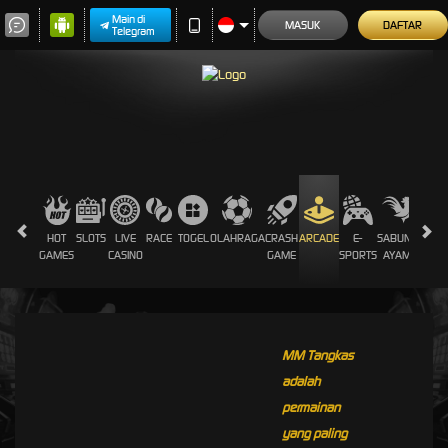
Main di
MASUK
DAFTAR
Telegram
HOT
SLOTS
LIVE
RACE
TOGEL
OLAHRAGA
CRASH
ARCADE
E-
SABUNG
PROM
GAMES
CASINO
GAME
SPORTS
AYAM
MM Tangkas
adalah
permainan
yang paling