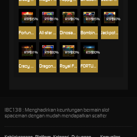
RTP
95%
RTP
81%
RTP
87%
RTP
85%
RTP
90%
Fortune King Jackpot
All-star Fishing
Dinosaur Tycoon
Bombing Fishing
Jackpot Fishing
RTP
91%
RTP
80%
RTP
80%
RTP
80%
Crazy Hunter 2
Dragon Treasure
Royal Fishing
FORTUNE ZOMBIE
IBC138 : Menghadirkan keuntungan bermain slot
spaceman dengan mudah mendapatkan scatter
Kebijaksanaan
Platform
Kategori
Dukungan
Komunitas