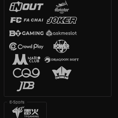
E-Sports