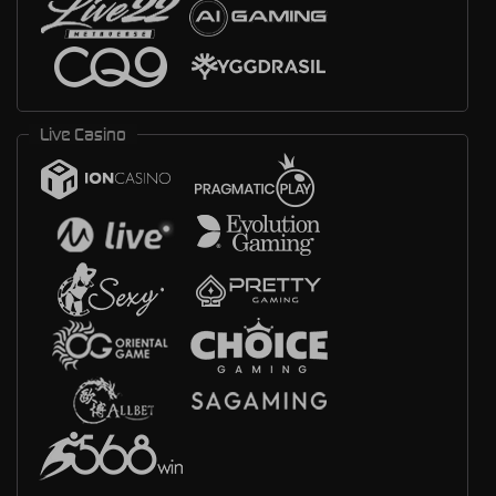
Live Casino