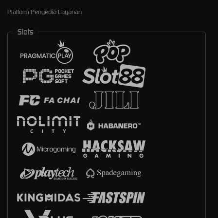
Platform Penyedia Layanan
Slots