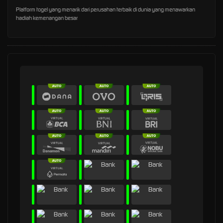
Platform togel yang menarik dari perusahan terbaik di dunia yang menawarkan
hadiah kemenangan besar