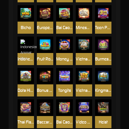
Bicho
European Roulette
Bai Cao Black & Red
Minesweeper
Teen Patti Versus
Indonesian Animal Dice
Fruit Roulette
Money Wheel Deluxe
Vietnam Fish Prawn Crab
Burmese 6 Animals
Dota Hi-Lo
Bonus Dice
Tongits
Vietnam Rock Paper Scissors
Kingmaker Pok Deng
Thai Fish Prawn Crab GO!
Baccarat: Multi
Bai Cao Mystic Four
Video Poker
Heist