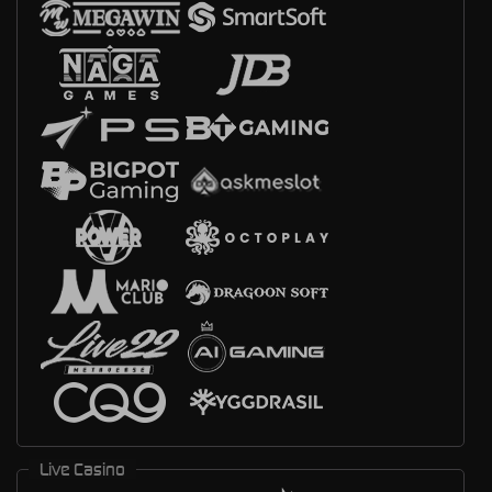
Live Casino