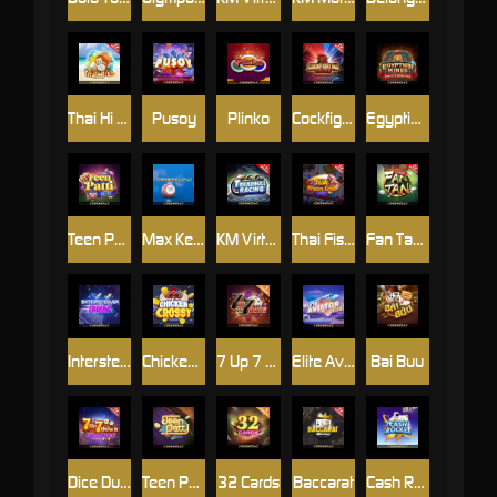
Thai Hi Lo 2
Pusoy
Plinko
Cockfighting Arena
Egyptian Mines
Teen Patti Blitz
Max Keno
KM Virtual Treadmill Racing
Thai Fish Prawn Crab
Fan Tan Classic
Interstellar Run
Chicken Crossy
7 Up 7 Down Rush
Elite Aviator Club
Bai Buu
Dice Duet
Teen Patti
32 Cards
Baccarat
Cash Rocket