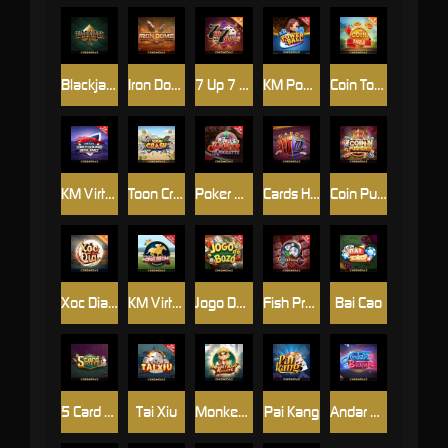
Blackjack
Iron Dome
7 Up 7 Down
KM Power Ball
Coin Toss
KM Virtual Greyhound Racing
Toon Crash
Poker Roulette
Cards Hi Lo
Coin Pusher
Xoc Dia Lightning
KM Virtual Horse Racing
Jogo De Bozo
Fish Prawn Crab 2
Bai Cao
5 Card Poker
Tai Xiu
Monkey King Roulette
Pai Kang
Andar Bahar