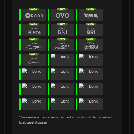
* Selama bank maintenance dan bank offline deposit dan penarikan
tidak dapat diproses