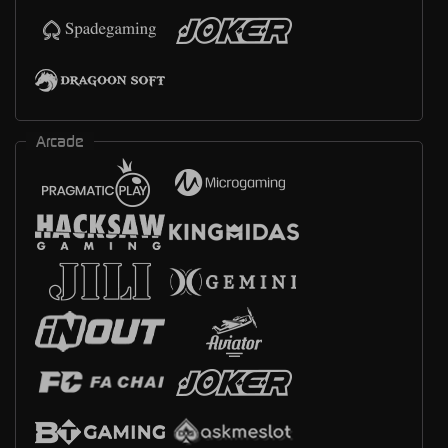
Arcade