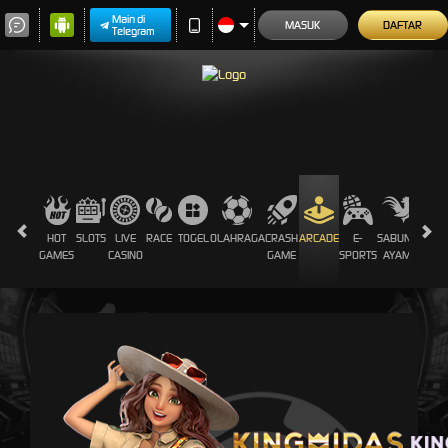
Main di
MASUK
DAFTAR
Telegram
HOT
SLOTS
LIVE
RACE
TOGEL
OLAHRAGA
CRASH
ARCADE
E-
SABUNG
PROM
GAMES
CASINO
GAME
SPORTS
AYAM