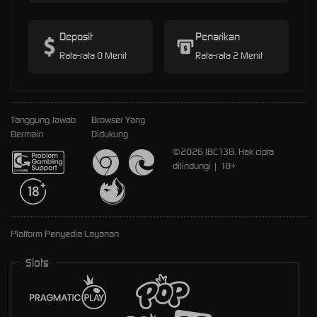
Deposit
Penarikan
Rata-rata 0 Menit
Rata-rata 2 Menit
Tanggung Jawab
Browser Yang
Bermain
Didukung
©2026 IBC138. Hak cipta
dilindungi | 18+
Platform Penyedia Layanan
Slots