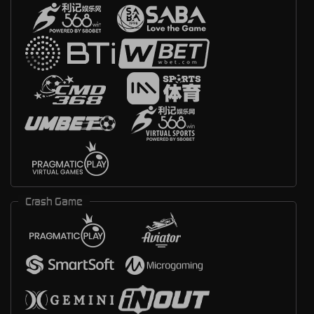
Crash Game