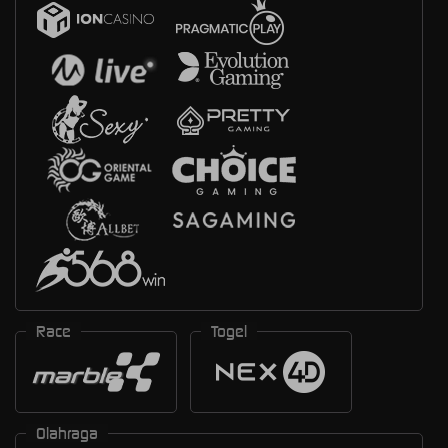
Race
Togel
Olahraga