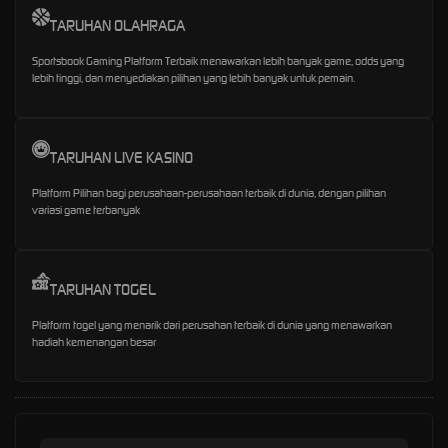
TARUHAN OLAHRAGA
Sportsbook Gaming Platform Terbaik menawarkan lebih banyak game, odds yang
lebih tinggi, dan menyediakan pilihan yang lebih banyak untuk pemain.
TARUHAN LIVE KASINO
Platform Pilihan bagi perusahaan-perusahaan terbaik di dunia, dengan pilihan
variasi game terbanyak
TARUHAN TOGEL
Platform togel yang menarik dari perusahan terbaik di dunia yang menawarkan
hadiah kemenangan besar