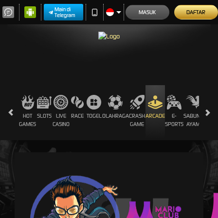
Main di
MASUK
DAFTAR
Telegram
HOT
SLOTS
LIVE
RACE
TOGEL
OLAHRAGA
CRASH
ARCADE
E-
SABUNG
PROM
GAMES
CASINO
GAME
SPORTS
AYAM