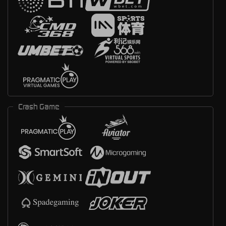
Crash Game