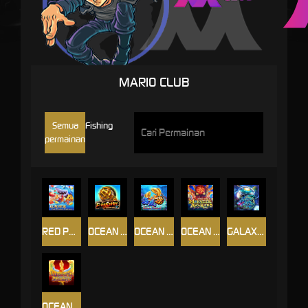
MARIO CLUB
Semua
Fishing
permainan
RED PACKET FISHING
OCEAN KING 2
OCEAN PROJECT
OCEAN KING 3
GALAXY WAR
OCEAN KING 4