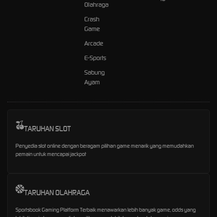
Olahraga
Crash
Game
Arcade
E-Sports
Sabung
Ayam
TARUHAN SLOT
Penyedia slot online dengan beragam pilihan game menarik yang memudahkan
pemain untuk mencapai jackpot
TARUHAN OLAHRAGA
Sportsbook Gaming Platform Terbaik menawarkan lebih banyak game, odds yang