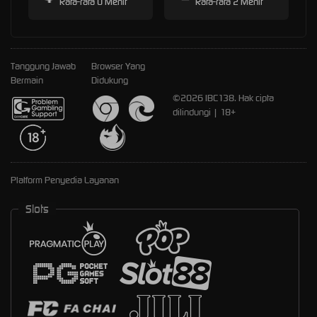
Rata-rata 0 Menit
Rata-rata 2 Menit
Tanggung Jawab
Browser Yang
Bermain
Didukung
©2026 IBC138. Hak cipta
dilindungi | 18+
Platform Penyedia Layanan
Slots