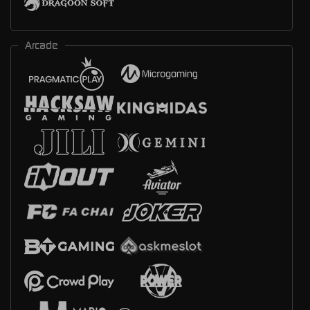
Arcade