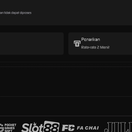
an tidak dapat diproses
Penarikan
Rata-rata 2 Menit