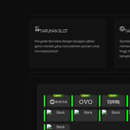
TARUHAN SLOT
TA
Penyedia slot online dengan beragam pilihan
Sportsb
game menarik yang memudahkan pemain untuk
menawar
mencapai jackpot
tinggi,
banyak 