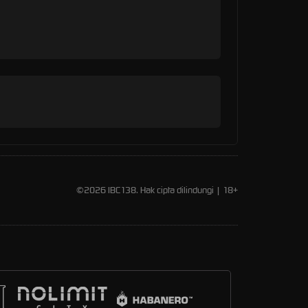
©2026 IBC138. Hak cipta dilindungi | 18+