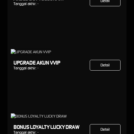
Detail
Tanggal akhir:
-
UPGRADE AKUN VVIP
Detail
Tanggal akhir:
-
BONUS LOYALTY LUCKY DRAW
Detail
Tanggal akhir:
-