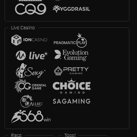
Live Casino
Race
Togel