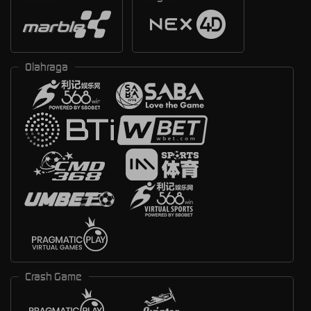
Olahraga
Crash Game