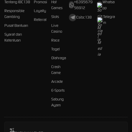
Tentang IBC138
Promosi
Hot
+6395679
Whatsa
Games
56912
pp
Responsible
Loyalty
Gambling
Slots
Telegra
Csibc138
Referral
m
Pusat Bantuan
Live
Casino
Syarat dan
Ketentuan
Race
Togel
Olahraga
Crash
Game
Arcade
E-Sports
Sabung
Ayam