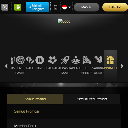
Main di
MASUK
DAFTAR
Telegram
OT
SLOTS
LIVE
RACE
TOGEL
OLAHRAGA
CRASH
ARCADE
E-
SABUNG
PROMOSI
MES
CASINO
GAME
SPORTS
AYAM
Semua Promosi
Semua Event Provider
Semua Promosi
Member Baru