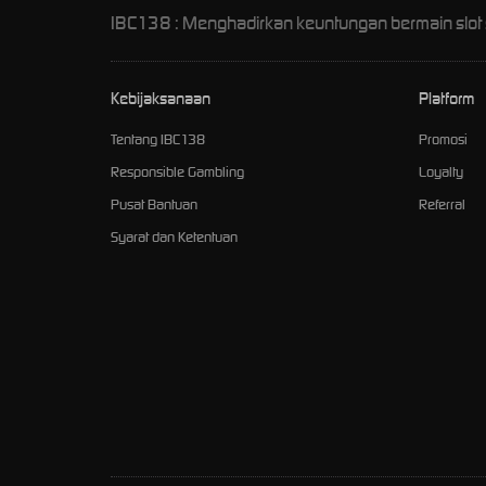
IBC138 : Menghadirkan keuntungan bermain slo
Kebijaksanaan
Platform
Tentang IBC138
Promosi
Responsible Gambling
Loyalty
Pusat Bantuan
Referral
Syarat dan Ketentuan