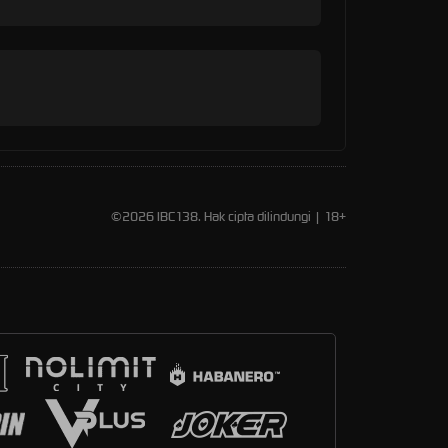
©2026 IBC138. Hak cipta dilindungi | 18+