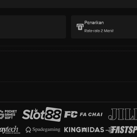
Penarikan
Rata-rata 2 Menit