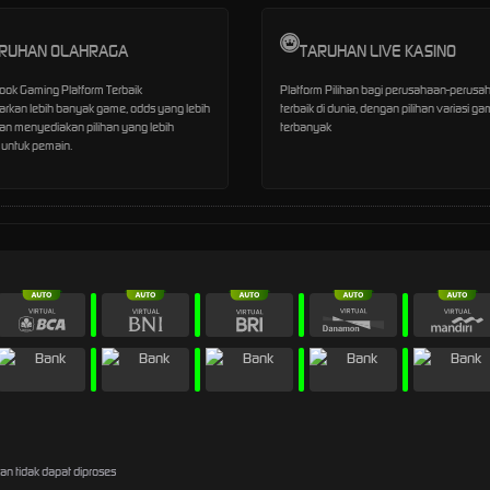
RUHAN OLAHRAGA
TARUHAN LIVE KASINO
ook Gaming Platform Terbaik
Platform Pilihan bagi perusahaan-perusa
kan lebih banyak game, odds yang lebih
terbaik di dunia, dengan pilihan variasi g
 dan menyediakan pilihan yang lebih
terbanyak
untuk pemain.
an tidak dapat diproses