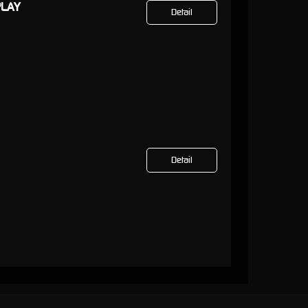
PLAY
Detail
Detail