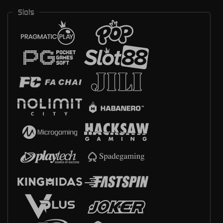
Slots