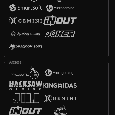
Arcade