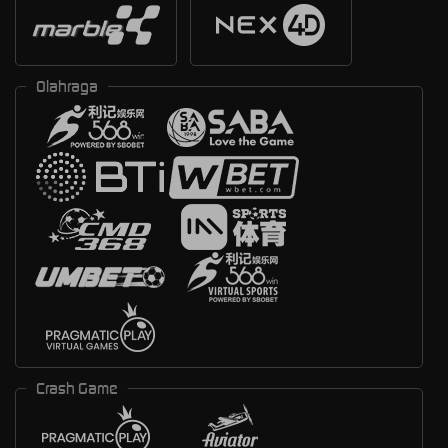
Olahraga
Crash Game