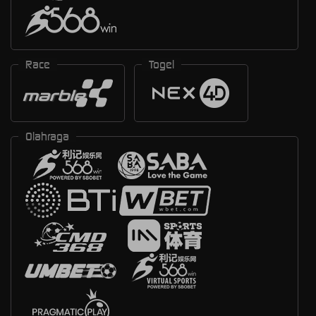
Race
Togel
Olahraga