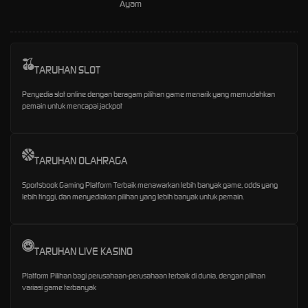
Ayam
TARUHAN SLOT
Penyedia slot online dengan beragam pilihan game menarik yang memudahkan
pemain untuk mencapai jackpot
TARUHAN OLAHRAGA
Sportsbook Gaming Platform Terbaik menawarkan lebih banyak game, odds yang
lebih tinggi, dan menyediakan pilihan yang lebih banyak untuk pemain.
TARUHAN LIVE KASINO
Platform Pilihan bagi perusahaan-perusahaan terbaik di dunia, dengan pilihan
variasi game terbanyak