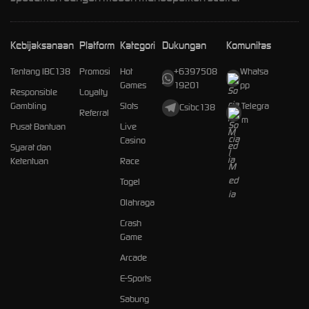
Kebijaksanaan
Platform
Kategori
Dukungan
Komunitas
Tentang IBC138
Promosi
Hot
+6397508
Whatsa
Games
19201
pp
Responsible
Loyalty
Gambling
Slots
Telegra
Csibc138
Referral
m
Pusat Bantuan
Live
Casino
Syarat dan
Ketentuan
Race
Togel
Olahraga
Crash
Game
Arcade
E-Sports
Sabung