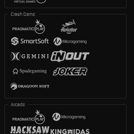
Crash Game
Arcade