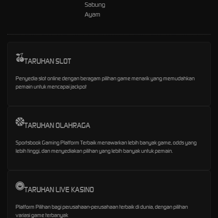
Sabung
Ayam
TARUHAN SLOT
Penyedia slot online dengan beragam pilihan game menarik yang memudahkan
pemain untuk mencapai jackpot
TARUHAN OLAHRAGA
Sportsbook Gaming Platform Terbaik menawarkan lebih banyak game, odds yang
lebih tinggi, dan menyediakan pilihan yang lebih banyak untuk pemain.
TARUHAN LIVE KASINO
Platform Pilihan bagi perusahaan-perusahaan terbaik di dunia, dengan pilihan
variasi game terbanyak