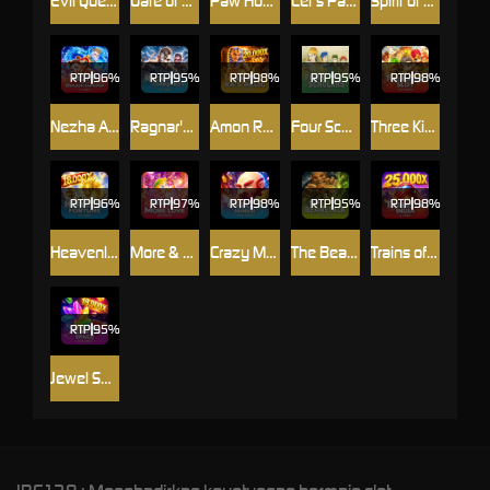
Evil Queen Cauldron
Gate of Ninja
Paw House 2
Let's Party
Spirit of Nine Tails
RTP
96%
RTP
95%
RTP
98%
RTP
95%
RTP
98%
Nezha And The Dragon Emperor
Ragnar's Conquest
Amon Ra's Relic
Four Scholars
Three Kingdoms Slot
RTP
96%
RTP
97%
RTP
98%
RTP
95%
RTP
98%
Heavenly Fortune
More & More Love
Crazy Miner
The Beanstalk
Trains of India
RTP
95%
Jewel Space