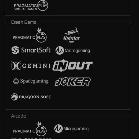
Crash Game
Arcade