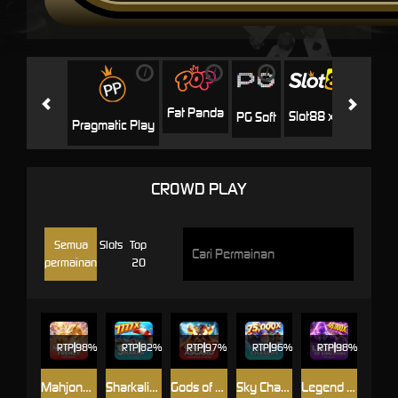
i
i
i
i
i
Facha
Fat Panda
Slot88 x PP
PG Soft
Pragmatic Play
CROWD PLAY
Semua
Slots
Top
permainan
20
RTP
98%
RTP
82%
RTP
97%
RTP
96%
RTP
98%
Mahjong Frenzy
Sharkalicious
Gods of Asgard
Sky Chasers
Legend of King Kong