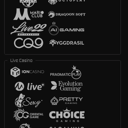
Live Casino