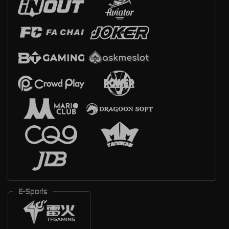
E-Sports