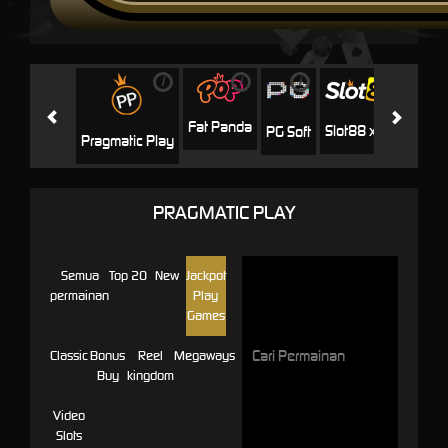
i
i
i
i
i
Facha
Fat Panda
Slot88 x PP
PG Soft
Pragmatic Play
PRAGMATIC PLAY
Semua
Top 20
New
Jackpot
permainan
Play
Games
Classic
Bonus
Reel
Megaways
Buy
kingdom
Video
Slots