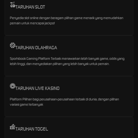
TARUHAN SLOT
Penyedia slot online dengan beragam pilihan game menarik yang memudahkan
pemain untuk mencapai jackpot
TARUHAN OLAHRAGA
Sportsbook Gaming Platform Terbaik menawarkan lebih banyak game, odds yang
lebih tinggi, dan menyediakan pilihan yang lebih banyak untuk pemain.
TARUHAN LIVE KASINO
Platform Pilihan bagi perusahaan-perusahaan terbaik di dunia, dengan pilihan
variasi game terbanyak
TARUHAN TOGEL