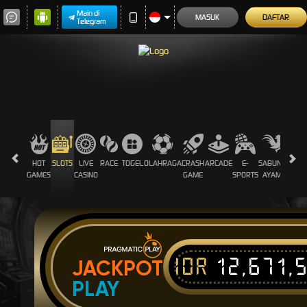
Main di
MASUK
DAFTAR
Telegram
HOT
SLOTS
LIVE
RACE
TOGEL
OLAHRAGA
CRASH
ARCADE
E-
SABUNG
PROM
GAMES
CASINO
GAME
SPORTS
AYAM
IDR
12,671,
JACKPOT
PLAY