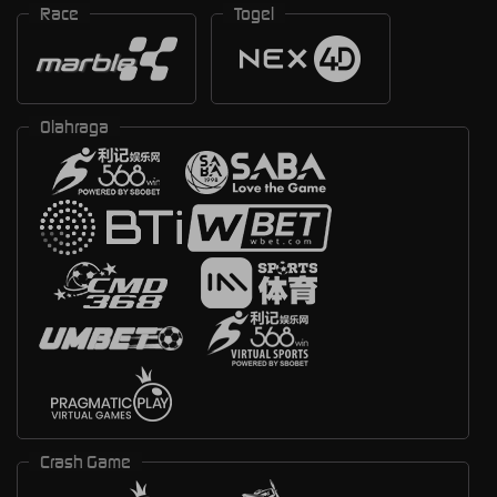
Race
Togel
Olahraga
Crash Game