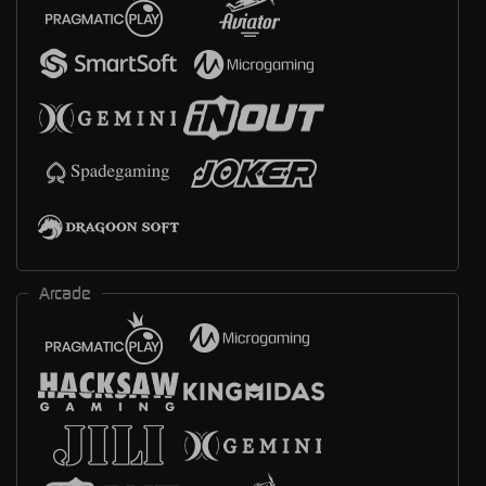
Arcade