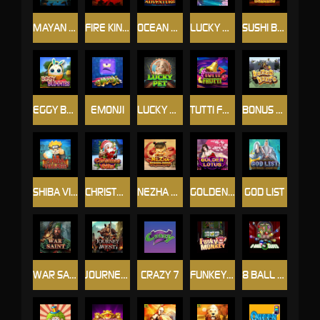
MAYAN TEMPLE
FIRE KINGDOM
OCEAN ADVENTURE
LUCKY BEASTS
SUSHI BONANZA
EGGY BUNNIES
EMONJI
LUCKY PET
TUTTI FRUTTI
BONUS BEAR
SHIBA VILLAGE
CHRISTMAS GIFT
NEZHA DEMON REBORN
GOLDEN LOTUS
GOD LIST
WAR SAINT
JOURNEY WEST
CRAZY 7
FUNKEY MONKEY
8 BALL SLOTS