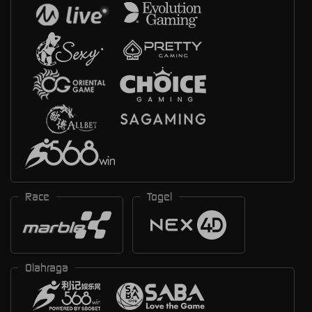
Race
Togel
Olahraga