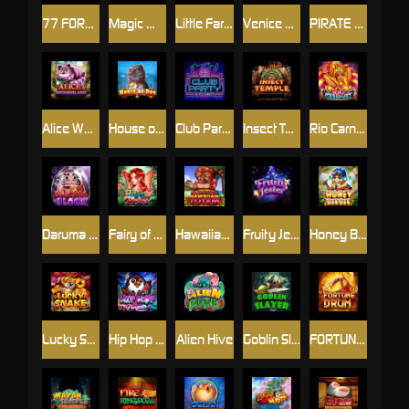
77 FORTUNE
Magic Wheel
Little Farm
Venice Mask
PIRATE LEGEND
Alice Wonderland
House of Dog
Club Party
Insect Temple
Rio Carnival
Daruma Block
Fairy of Riches
Hawaiian Totem
Fruity Jester
Honey Bee Bee
Lucky Snake
Hip Hop Penguin
Alien Hive
Goblin Slayer
FORTUNE DRUM