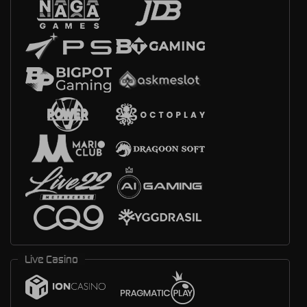
Live Casino