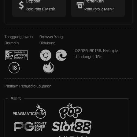
Deposit
Penarikan
Rata-rata 0 Menit
Rata-rata 2 Menit
Tanggung Jawab
Browser Yang
Bermain
Didukung
©2026 IBC138. Hak cipta
dilindungi | 18+
Platform Penyedia Layanan
Slots