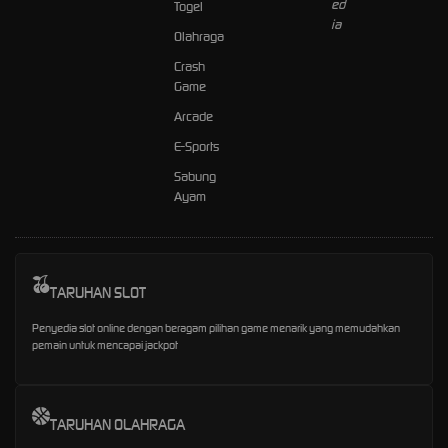
Togel
Olahraga
Crash
Game
Arcade
E-Sports
Sabung
Ayam
TARUHAN SLOT
Penyedia slot online dengan beragam pilihan game menarik yang memudahkan
pemain untuk mencapai jackpot
TARUHAN OLAHRAGA