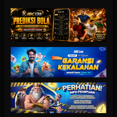
beberapa langkah sederhana:
Mengakses portal resmi.
Melengkapi data yang diperlukan.
Melakukan verifikasi akun.
Mengaktifkan akses pengguna.
Mulai menjelajahi fitur yang tersedia.
Pendekatan ini dirancang untuk mempermudah proses onboarding sekaligus menjaga
kualitas pengalaman pengguna sejak awal.
Mengapa Proses Registrasi Penting?
Registrasi bukan hanya formalitas.
Data yang diberikan pengguna membantu sistem menyesuaikan pengalaman digital
sehingga lebih relevan dan personal. Selain itu, proses ini juga menjadi bagian penting
dalam menjaga keamanan serta integritas komunitas.
Apa yang Membuat IBC138