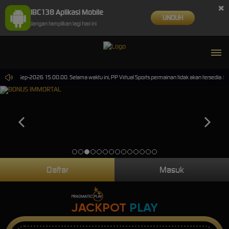
×
IBC138 Aplikasi Mobile
UNDUH
Jangan tampilkan lagi hari ini
30-Sep-2026 15.00.00. Selama waktu ini, PP Virtual Sports permainan tidak akan tersedia. Kam
Daftar
Masuk
JACKPOT
PLAY