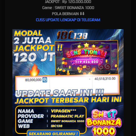
JACKPOT : Rp 120.000.000
Pengalaman Pengguna yang Konsisten
Game : SWEET BONANZA 1000
POLA BERMAIN ⬇️⬇️
Konsistensi merupakan aspek penting dalam membangun loyalitas pengguna.
CUSS UPDATE LENGKAP DI TELEGRAM
Melalui desain yang intuitif dan navigasi yang sederhana, pengguna dapat menemukan
informasi yang mereka butuhkan tanpa hambatan yang berarti.
Bagaimana IBC138 Mendukung
Pengalaman Digital Modern?
Saat ini, pengguna menginginkan lebih dari sekadar akses cepat.
Mereka mencari pengalaman yang:
Responsif di berbagai perangkat.
Mudah dipahami.
Aman digunakan.
Memiliki dukungan komunitas.
Terus berkembang mengikuti tren teknologi.